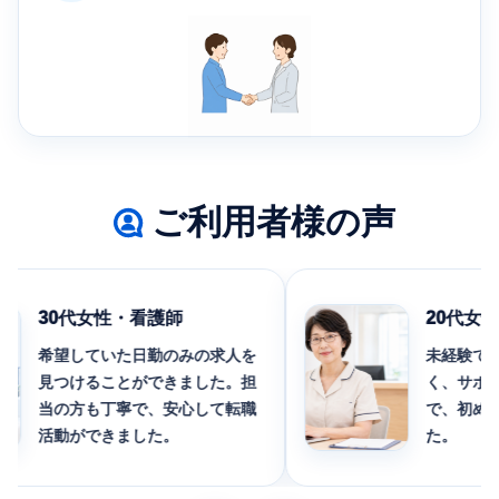
ご利用者様の声
30代女性・看護師
20代女性
希望していた日勤のみの求人を
未経験でも応
見つけることができました。担
く、サポート
当の方も丁寧で、安心して転職
で、初めての
活動ができました。
た。